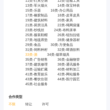
11类-灯具空调
12类-运输工具
13类-军火烟火
14类-珠宝钟表
15类-乐器
16类-办公用品
17类-橡胶制品
18类-皮革皮具
19类-建筑材料
20类-家具
21类-厨房洁具
22类-绳网袋篷
23类-纱线丝
24类-布料床单
25类-服装鞋帽
26类-钮扣拉链
27类-地毯席垫
28类-健身器材
29类-食品
30类-方便食品
31类-饲料种籽
32类-啤酒饮料
33类-酒
34类-烟草烟具
35类-广告销售
36类-金融物管
37类-建筑修理
38类-通讯服务
39类-运输贮藏
40类-材料加工
41类-教育娱乐
42类-网站服务
43类-餐饮住宿
44类-医疗园艺
45类-社会服务
合作类型
不限
转让
许可