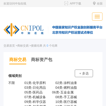
欢迎访问中知在线
APP下载
全国
Toggle
naviga
交易首页
>商标交易 >搜索结果 共
0
个结果
商标交易
商标资产包
+ 多选
领域类别
不限
01类-化学原料
02类-涂料油漆
03类-日化用品
04类-燃料油脂
05类-医药品
06类-五金金属
07类-机械设备
08类-手工器械
09类-科学仪器
10类-医疗器械