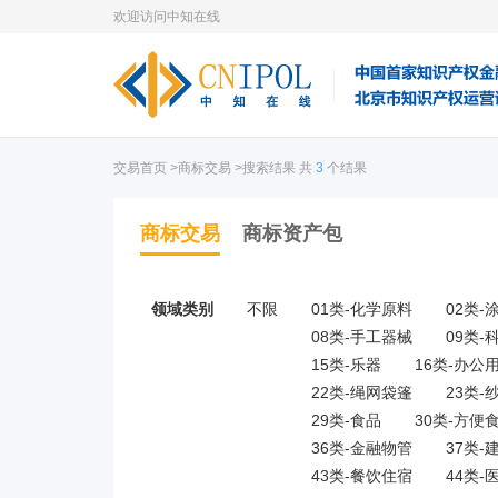
欢迎访问中知在线
交易首页
>商标交易 >搜索结果 共
3
个结果
商标交易
商标资产包
领域类别
不限
01类-化学原料
02类-
08类-手工器械
09类-
15类-乐器
16类-办公
22类-绳网袋篷
23类-
29类-食品
30类-方便
36类-金融物管
37类-
43类-餐饮住宿
44类-