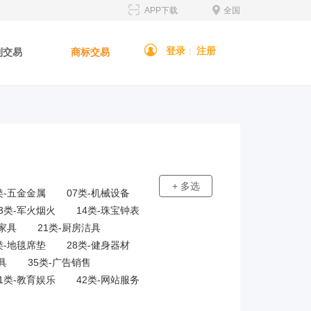
APP下载
全国
登录
注册
利交易
商标交易
|
+ 多选
类-五金金属
07类-机械设备
13类-军火烟火
14类-珠宝钟表
-家具
21类-厨房洁具
类-地毯席垫
28类-健身器材
具
35类-广告销售
41类-教育娱乐
42类-网站服务