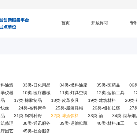
首页
开放许可
专
涂料油漆
03类-日化用品
04类-燃料油脂
05类-医药品
06
科学仪器
10类-医疗器械
11类-灯具空调
12类-运输工具
用品
17类-橡胶制品
18类-皮革皮具
19类-建筑材料
20类
纱线丝
24类-布料床单
25类-服装鞋帽
26类-钮扣拉链
27
食品
31类-饲料种籽
32类-啤酒饮料
33类-酒
34类-烟草烟
建筑修理
38类-通讯服务
39类-运输贮藏
40类-材料加工
医疗园艺
45类-社会服务