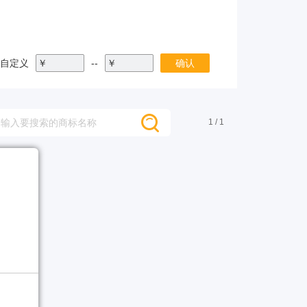
自定义
￥
--
￥
确认
1 / 1