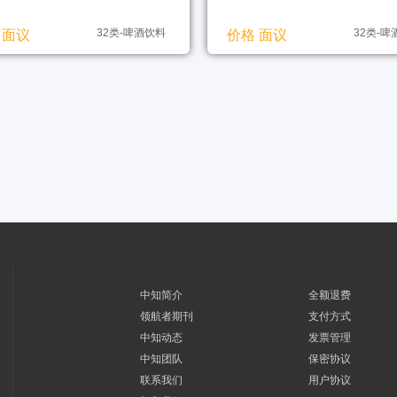
32类-啤酒饮料
32类-
 面议
价格 面议
中知简介
全额退费
领航者期刊
支付方式
中知动态
发票管理
中知团队
保密协议
联系我们
用户协议