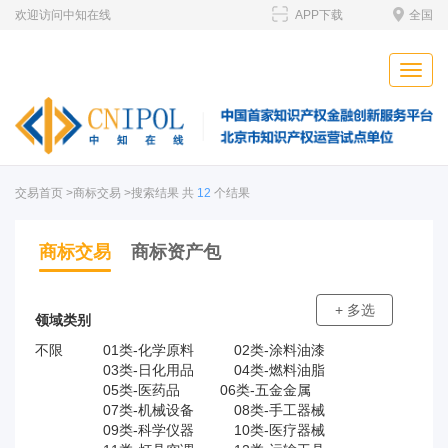
欢迎访问中知在线
APP下载
全国
Toggle
naviga
交易首页
>商标交易 >搜索结果 共
12
个结果
商标交易
商标资产包
+ 多选
领域类别
不限
01类-化学原料
02类-涂料油漆
03类-日化用品
04类-燃料油脂
05类-医药品
06类-五金金属
07类-机械设备
08类-手工器械
09类-科学仪器
10类-医疗器械