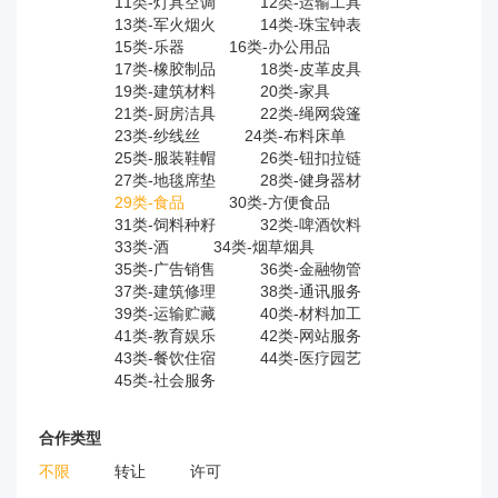
11类-灯具空调
12类-运输工具
13类-军火烟火
14类-珠宝钟表
15类-乐器
16类-办公用品
17类-橡胶制品
18类-皮革皮具
19类-建筑材料
20类-家具
21类-厨房洁具
22类-绳网袋篷
23类-纱线丝
24类-布料床单
25类-服装鞋帽
26类-钮扣拉链
27类-地毯席垫
28类-健身器材
29类-食品
30类-方便食品
31类-饲料种籽
32类-啤酒饮料
33类-酒
34类-烟草烟具
35类-广告销售
36类-金融物管
37类-建筑修理
38类-通讯服务
39类-运输贮藏
40类-材料加工
41类-教育娱乐
42类-网站服务
43类-餐饮住宿
44类-医疗园艺
45类-社会服务
合作类型
不限
转让
许可