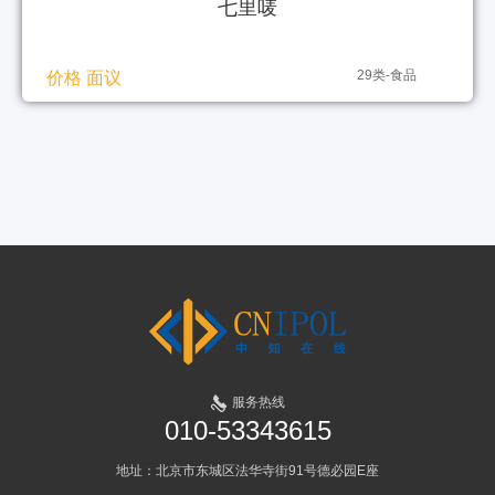
七里唛
29类-食品
价格 面议
服务热线
010-53343615
地址：北京市东城区法华寺街91号德必园E座