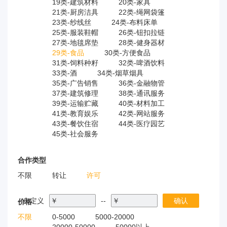
19类-建筑材料
20类-家具
21类-厨房洁具
22类-绳网袋篷
23类-纱线丝
24类-布料床单
25类-服装鞋帽
26类-钮扣拉链
27类-地毯席垫
28类-健身器材
29类-食品
30类-方便食品
31类-饲料种籽
32类-啤酒饮料
33类-酒
34类-烟草烟具
35类-广告销售
36类-金融物管
37类-建筑修理
38类-通讯服务
39类-运输贮藏
40类-材料加工
41类-教育娱乐
42类-网站服务
43类-餐饮住宿
44类-医疗园艺
45类-社会服务
合作类型
不限
转让
许可
自定义
￥
--
￥
确认
价格
不限
0-5000
5000-20000