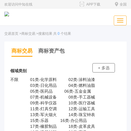
欢迎访问中知在线
APP下载
全国
Toggle
naviga
交易首页
>商标交易 >搜索结果 共
0
个结果
商标交易
商标资产包
+ 多选
领域类别
不限
01类-化学原料
02类-涂料油漆
03类-日化用品
04类-燃料油脂
05类-医药品
06类-五金金属
07类-机械设备
08类-手工器械
09类-科学仪器
10类-医疗器械
11类-灯具空调
12类-运输工具
13类-军火烟火
14类-珠宝钟表
15类-乐器
16类-办公用品
17类-橡胶制品
18类-皮革皮具