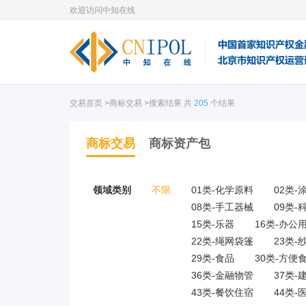
欢迎访问中知在线
交易首页
>商标交易 >搜索结果 共
205
个结果
商标交易
商标资产包
领域类别
不限
01类-化学原料
02类-
08类-手工器械
09类-
15类-乐器
16类-办公
22类-绳网袋篷
23类-
29类-食品
30类-方便
36类-金融物管
37类-
43类-餐饮住宿
44类-