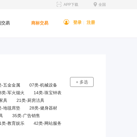
APP下载
全国
登录
注册
利交易
商标交易
|
+ 多选
类-五金金属
07类-机械设备
13类-军火烟火
14类-珠宝钟表
-家具
21类-厨房洁具
类-地毯席垫
28类-健身器材
具
35类-广告销售
41类-教育娱乐
42类-网站服务