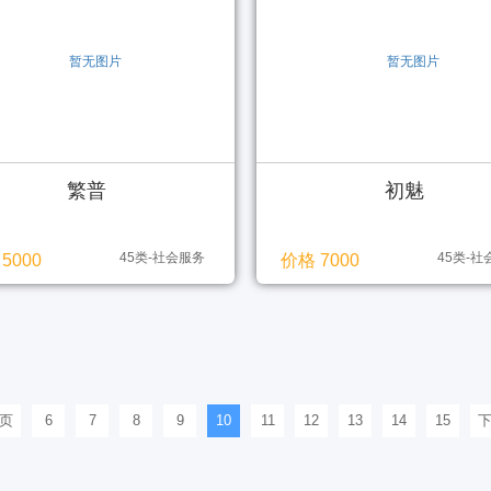
繁普
初魅
45类-社会服务
45类-
5000
价格 7000
页
6
7
8
9
10
11
12
13
14
15