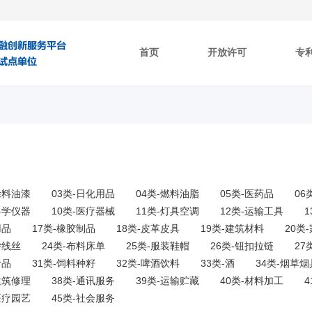
首页
开放许可
专
涂料油漆
03类-日化用品
04类-燃料油脂
05类-医药品
06
科学仪器
10类-医疗器械
11类-灯具空调
12类-运输工具
用品
17类-橡胶制品
18类-皮革皮具
19类-建筑材料
20类
纱线丝
24类-布料床单
25类-服装鞋帽
26类-钮扣拉链
27
食品
31类-饲料种籽
32类-啤酒饮料
33类-酒
34类-烟草烟
建筑修理
38类-通讯服务
39类-运输贮藏
40类-材料加工
医疗园艺
45类-社会服务