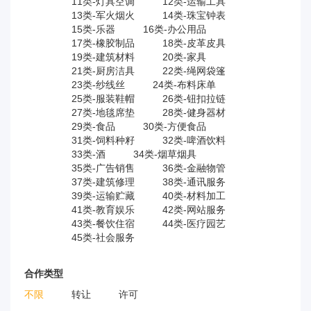
11类-灯具空调
12类-运输工具
13类-军火烟火
14类-珠宝钟表
15类-乐器
16类-办公用品
17类-橡胶制品
18类-皮革皮具
19类-建筑材料
20类-家具
21类-厨房洁具
22类-绳网袋篷
23类-纱线丝
24类-布料床单
25类-服装鞋帽
26类-钮扣拉链
27类-地毯席垫
28类-健身器材
29类-食品
30类-方便食品
31类-饲料种籽
32类-啤酒饮料
33类-酒
34类-烟草烟具
35类-广告销售
36类-金融物管
37类-建筑修理
38类-通讯服务
39类-运输贮藏
40类-材料加工
41类-教育娱乐
42类-网站服务
43类-餐饮住宿
44类-医疗园艺
45类-社会服务
合作类型
不限
转让
许可