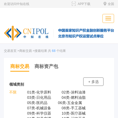
欢迎访问中知在线
APP下载
全国
Toggle
naviga
交易首页
>商标交易 >搜索结果 共
68
个结果
商标交易
商标资产包
+ 多选
领域类别
不限
01类-化学原料
02类-涂料油漆
03类-日化用品
04类-燃料油脂
05类-医药品
06类-五金金属
07类-机械设备
08类-手工器械
09类-科学仪器
10类-医疗器械