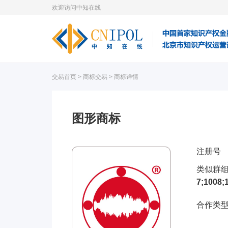
欢迎访问中知在线
交易首页
>
商标交易
> 商标详情
图形商标
注册号
类似群
7;1008;
合作类