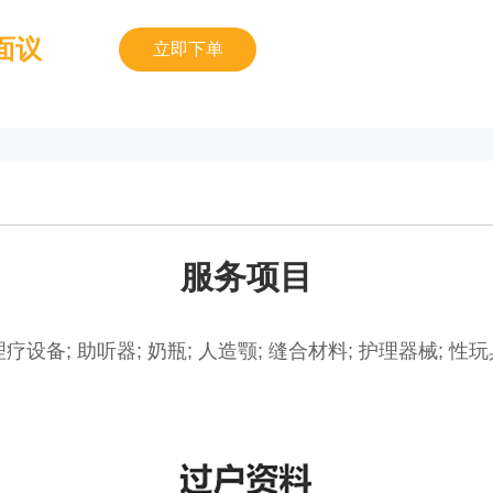
面议
立即下单
服务项目
疗设备; 助听器; 奶瓶; 人造颚; 缝合材料; 护理器械; 性玩