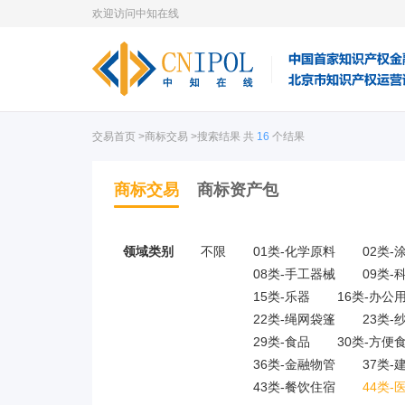
欢迎访问中知在线
交易首页
>商标交易 >搜索结果 共
16
个结果
商标交易
商标资产包
领域类别
不限
01类-化学原料
02类-
08类-手工器械
09类-
15类-乐器
16类-办公
22类-绳网袋篷
23类-
29类-食品
30类-方便
36类-金融物管
37类-
43类-餐饮住宿
44类-