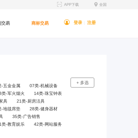
APP下载
全国
登录
注册
利交易
商标交易
|
+ 多选
类-五金金属
07类-机械设备
13类-军火烟火
14类-珠宝钟表
-家具
21类-厨房洁具
类-地毯席垫
28类-健身器材
具
35类-广告销售
41类-教育娱乐
42类-网站服务