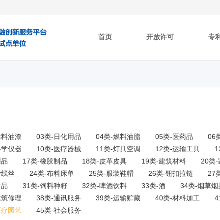
首页
开放许可
专
涂料油漆
03类-日化用品
04类-燃料油脂
05类-医药品
06
科学仪器
10类-医疗器械
11类-灯具空调
12类-运输工具
用品
17类-橡胶制品
18类-皮革皮具
19类-建筑材料
20类
纱线丝
24类-布料床单
25类-服装鞋帽
26类-钮扣拉链
27
食品
31类-饲料种籽
32类-啤酒饮料
33类-酒
34类-烟草烟
建筑修理
38类-通讯服务
39类-运输贮藏
40类-材料加工
医疗园艺
45类-社会服务