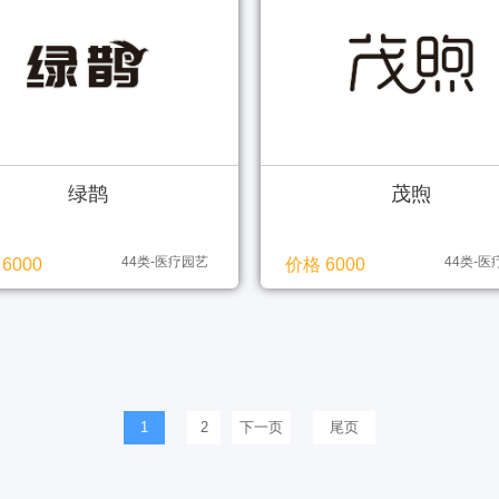
绿鹊
茂煦
44类-医疗园艺
44类-
6000
价格 6000
1
2
下一页
尾页