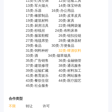
11类-灯具空调
12类-运输工具
13类-军火烟火
14类-珠宝钟表
15类-乐器
16类-办公用品
17类-橡胶制品
18类-皮革皮具
19类-建筑材料
20类-家具
21类-厨房洁具
22类-绳网袋篷
23类-纱线丝
24类-布料床单
25类-服装鞋帽
26类-钮扣拉链
27类-地毯席垫
28类-健身器材
29类-食品
30类-方便食品
31类-饲料种籽
32类-啤酒饮料
33类-酒
34类-烟草烟具
35类-广告销售
36类-金融物管
37类-建筑修理
38类-通讯服务
39类-运输贮藏
40类-材料加工
41类-教育娱乐
42类-网站服务
43类-餐饮住宿
44类-医疗园艺
45类-社会服务
合作类型
不限
转让
许可