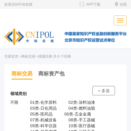
欢迎访问中知在线
APP下载
全国
Toggle
naviga
交易首页
>商标交易 >搜索结果 共
0
个结果
商标交易
商标资产包
+ 多选
领域类别
不限
01类-化学原料
02类-涂料油漆
03类-日化用品
04类-燃料油脂
05类-医药品
06类-五金金属
07类-机械设备
08类-手工器械
09类-科学仪器
10类-医疗器械