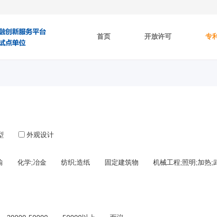
首页
开放许可
专
型
外观设计
输
化学;冶金
纺织;造纸
固定建筑物
机械工程;照明;加热;