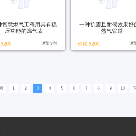
种智慧燃气工程用具有稳
一种抗震且耐候效果好
压功能的燃气表
然气管道
新型专利
新
5200
价格 5200
页
1
2
3
4
5
6
7
8
9
10