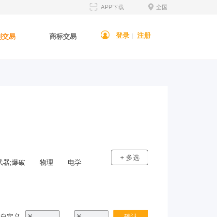
APP下载
全国
登录
注册
利交易
商标交易
|
+ 多选
武器;爆破
物理
电学
自定义
￥
--
￥
确认